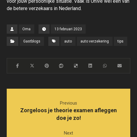
voor jouw persoonlijke situatie. Vaak is
Unive
wel een van
de betere verzekaars in Nederland.
Oma
13 februari 2023
Gastblogs
auto
auto verzekering
tips
Previous
Zorgeloos je theorie examen afleggen
doe je zo!
Next