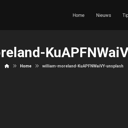
Home
Nieuws
Ti
oreland-KuAPFNWaiV
Home
william-moreland-KuAPFNWaiVY-unsplash