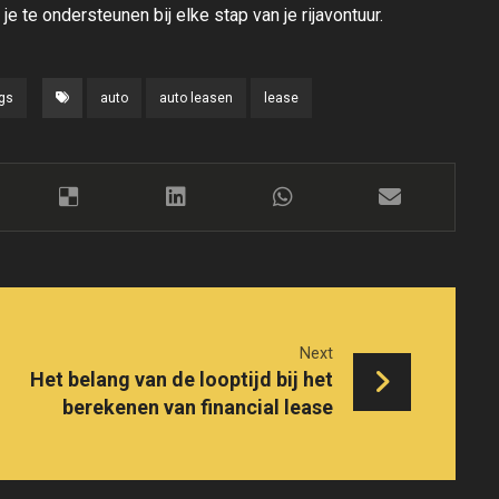
e te ondersteunen bij elke stap van je rijavontuur.
gs
auto
auto leasen
lease
Next
Het belang van de looptijd bij het
berekenen van financial lease